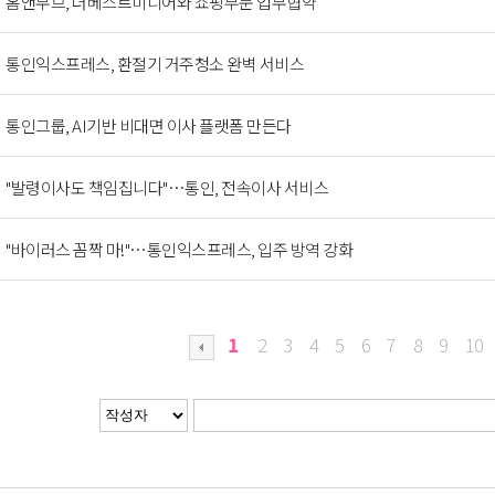
홈앤무브, 더베스트미디어와 쇼핑부문 업무협약
통인익스프레스, 환절기 거주청소 완벽 서비스
통인그룹, AI기반 비대면 이사 플랫폼 만든다
"발령이사도 책임집니다"…통인, 전속이사 서비스
"바이러스 꼼짝 마!"…통인익스프레스, 입주 방역 강화
1
2
3
4
5
6
7
8
9
10