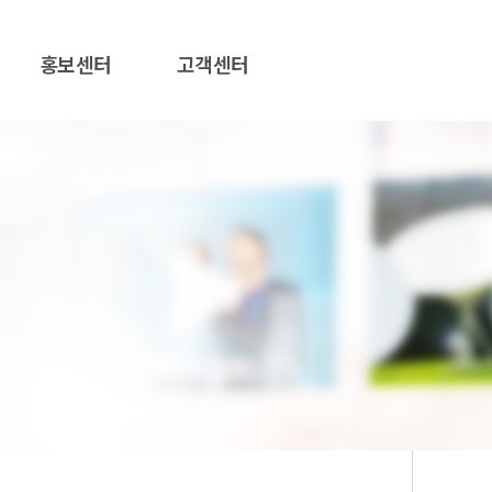
홍보센터
고객센터
스
이벤트
공지사항
)
현장스케치
고객의소리
보도자료
칭찬합시다
스
가맹점안내
내이사 진행상태
스
가맹점모집
스