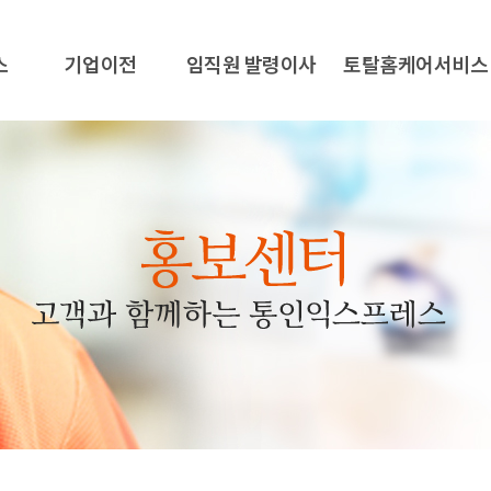
스
기업이전
임직원 발령이사
토탈홈케어서비스
기업이전
전속/제휴업체안내
홈버틀러 정리수납 서비
특수이전
발령이사 서비스
홈버틀러 크리닝(입주청소
부가서비스
전속/제휴 제안신청
홈버틀러 가전크리닝
주요실적
홈버틀러 탈취살균 서비
서비스신청
홈버틀러 매트리스 서비
홈버틀러 가사지원 서비